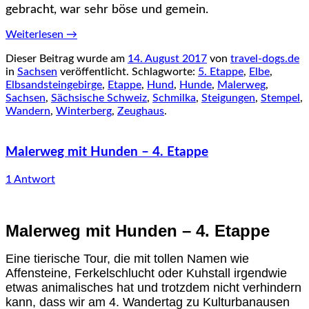
gebracht, war sehr böse und gemein.
Weiterlesen
→
Dieser Beitrag wurde am
14. August 2017
von
travel-dogs.de
in
Sachsen
veröffentlicht. Schlagworte:
5. Etappe
,
Elbe
,
Elbsandsteingebirge
,
Etappe
,
Hund
,
Hunde
,
Malerweg
,
Sachsen
,
Sächsische Schweiz
,
Schmilka
,
Steigungen
,
Stempel
,
Wandern
,
Winterberg
,
Zeughaus
.
Malerweg mit Hunden – 4. Etappe
1 Antwort
Malerweg mit Hunden – 4. Etappe
Eine tierische Tour, die mit tollen Namen wie
Affensteine, Ferkelschlucht oder Kuhstall irgendwie
etwas animalisches hat und trotzdem nicht verhindern
kann, dass wir am 4. Wandertag zu Kulturbanausen