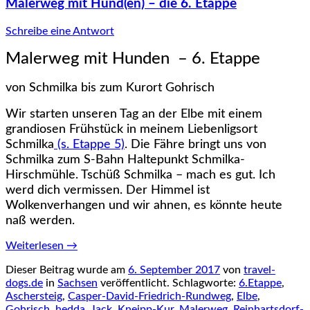
Malerweg mit Hund(en) – die 6. Etappe
Schreibe eine Antwort
Malerweg mit Hunden – 6. Etappe
von Schmilka bis zum Kurort Gohrisch
Wir starten unseren Tag an der Elbe mit einem
grandiosen Frühstück in meinem Liebenligsort
Schmilka
(s. Etappe 5)
. Die Fähre bringt uns von
Schmilka zum S-Bahn Haltepunkt Schmilka-
Hirschmühle. Tschüß Schmilka – mach es gut. Ich
werd dich vermissen. Der Himmel ist
Wolkenverhangen und wir ahnen, es könnte heute
naß werden.
Weiterlesen
→
Dieser Beitrag wurde am
6. September 2017
von
travel-
dogs.de
in
Sachsen
veröffentlicht. Schlagworte:
6.Etappe
,
Aschersteig
,
Casper-David-Friedrich-Rundweg
,
Elbe
,
Gohrisch
,
hedda
,
Jack
,
Kneipp-Kur
,
Malerweg
,
Reinhartsdorf-