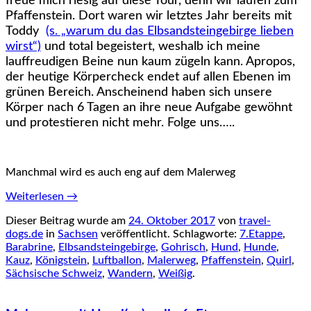
freue mich riesig auf diese Tour, denn wir laufen zum
Pfaffenstein. Dort waren wir letztes Jahr bereits mit
Toddy
(s. „warum du das Elbsandsteingebirge lieben
wirst“)
und total begeistert, weshalb ich meine
lauffreudigen Beine nun kaum zügeln kann. Apropos,
der heutige Körpercheck endet auf allen Ebenen im
grünen Bereich. Anscheinend haben sich unsere
Körper nach 6 Tagen an ihre neue Aufgabe gewöhnt
und protestieren nicht mehr. Folge uns…..
Manchmal wird es auch eng auf dem Malerweg
Weiterlesen
→
Dieser Beitrag wurde am
24. Oktober 2017
von
travel-
dogs.de
in
Sachsen
veröffentlicht. Schlagworte:
7.Etappe
,
Barabrine
,
Elbsandsteingebirge
,
Gohrisch
,
Hund
,
Hunde
,
Kauz
,
Königstein
,
Luftballon
,
Malerweg
,
Pfaffenstein
,
Quirl
,
Sächsische Schweiz
,
Wandern
,
Weißig
.