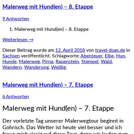
Malerweg mit Hund(en) – 8. Etappe
9 Antworten
Malerweg mit Hund(en) – 8. Etappe
Weiterlesen
→
Dieser Beitrag wurde am
12. April 2018
von
travel-dogs.de
in
Sachsen
veröffentlicht. Schlagworte:
Abenteuer
,
Elbe
,
Hun
,
Hunde
,
Malerweg
,
Pirna
,
Rauenstein
,
Stempel
,
Wald
,
Wandern
,
Wanderung
,
Weißig
.
Malerweg mit Hund(en) – 7. Etappe
6 Antworten
Malerweg mit Hund(en) – 7. Etappe
Der vorletzte Tag unserer Malerwegtour beginnt in
Gohrisch. Das Wetter ist heute viel besser und ich