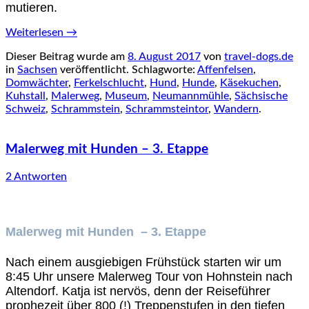
mutieren.
Weiterlesen
→
Dieser Beitrag wurde am
8. August 2017
von
travel-dogs.de
in
Sachsen
veröffentlicht. Schlagworte:
Affenfelsen
,
Domwächter
,
Ferkelschlucht
,
Hund
,
Hunde
,
Käsekuchen
,
Kuhstall
,
Malerweg
,
Museum
,
Neumannmühle
,
Sächsische
Schweiz
,
Schrammstein
,
Schrammsteintor
,
Wandern
.
Malerweg mit Hunden – 3. Etappe
2 Antworten
Malerweg mit Hunden – 3. Etappe
Nach einem ausgiebigen Frühstück starten wir um
8:45 Uhr unsere Malerweg Tour von Hohnstein nach
Altendorf. Katja ist nervös, denn der Reiseführer
prophezeit über 800 (!) Treppenstufen in den tiefen