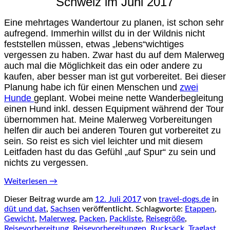
Schweiz im Juni 2017
Eine mehrtages Wandertour zu planen, ist schon sehr
aufregend. Immerhin willst du in der Wildnis nicht
feststellen müssen, etwas „lebens“wichtiges
vergessen zu haben. Zwar hast du auf dem Malerweg
auch mal die Möglichkeit das ein oder andere zu
kaufen, aber besser man ist gut vorbereitet. Bei dieser
Planung habe ich für einen Menschen und
zwei
Hunde
geplant. Wobei meine nette Wanderbegleitung
einen Hund inkl. dessen Equipment während der Tour
übernommen hat. Meine Malerweg Vorbereitungen
helfen dir auch bei anderen Touren gut vorbereitet zu
sein. So reist es sich viel leichter und mit diesem
Leitfaden hast du das Gefühl „auf Spur“ zu sein und
nichts zu vergessen.
Weiterlesen
→
Dieser Beitrag wurde am
12. Juli 2017
von
travel-dogs.de
in
düt und dat
,
Sachsen
veröffentlicht. Schlagworte:
Etappen
,
Gewicht
,
Malerweg
,
Packen
,
Packliste
,
Reisegröße
,
Reisevorbereitung
,
Reisevorbereitungen
,
Rucksack
,
Traglast
,