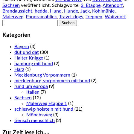
Sachsen
veröffentlicht. Schlagworte:
3. Etappe
,
Altendorf
,
Brandaussicht
,
hedda
,
Hund
,
Hunde
,
Jack
,
Kohlmühle
,
Malerweg
,
Panoramablick
,
Travel-dogs
,
Treppen
,
Waitzdorf
.
Suchen
nach:
Kategorien
Bayern
(3)
düt und dat
(30)
Halter Knigge
(1)
hamburg mit hund
(2)
Harz
(1)
Mecklenburg Vorpommern
(1)
mecklenburg-vorpommern mit hund
(2)
rund um europa
(9)
Italien
(7)
Sachsen
(12)
Malerweg Etappe 1
(1)
schleswig-holstein mit hund
(21)
Mönchsweg
(3)
tierisch menschlich
(2)
Zur Zeit lese ich….