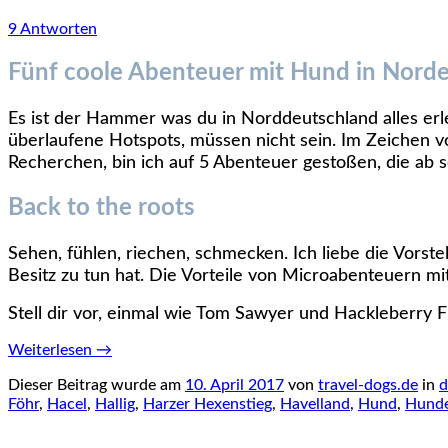
9 Antworten
Fünf coole Abenteuer mit Hund in Norde
Es ist der Hammer was du in Norddeutschland alles erl
überlaufene Hotspots, müssen nicht sein. I
m Zeichen vo
Recherchen, bin ich auf 5 Abenteuer gestoßen, die ab 
Back to the roots
Sehen, fühlen, riechen, schmecken. Ich liebe die Vorst
Besitz zu tun hat. Die Vorteile von Microabenteuern m
Stell dir vor, einmal wie Tom Sawyer und Hackleberry F
Weiterlesen
→
Dieser Beitrag wurde am
10. April 2017
von
travel-dogs.de
in
d
Föhr
,
Hacel
,
Hallig
,
Harzer Hexenstieg
,
Havelland
,
Hund
,
Hund