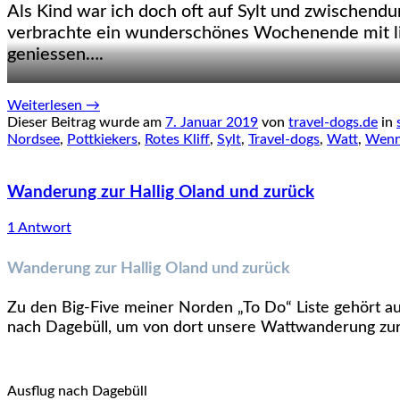
Als Kind war ich doch oft auf Sylt und zwischendu
verbrachte ein wunderschönes Wochenende mit li
geniessen….
Weiterlesen
→
Dieser Beitrag wurde am
7. Januar 2019
von
travel-dogs.de
in
Nordsee
,
Pottkiekers
,
Rotes Kliff
,
Sylt
,
Travel-dogs
,
Watt
,
Wenn
Wanderung zur Hallig Oland und zurück
1 Antwort
Wanderung zur Hallig Oland und zurück
Zu den Big-Five meiner Norden „To Do“ Liste gehört a
nach Dagebüll, um von dort unsere Wattwanderung zur 
Ausflug nach Dagebüll