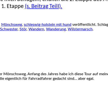
 1. Etappe
(s. Beitrag TeilI).
n
Mönchsweg
,
schleswig-holstein mit hund
veröffentlicht. Schl
Schwester
,
Stör
,
Wandern
,
Wanderung
,
Wilstermarsch
.
der Mönschsweg. Anfang des Jahres habe ich diese Tour auf mei
ie eigentlich für Fahrradfahrer gedacht sind… aber egal.