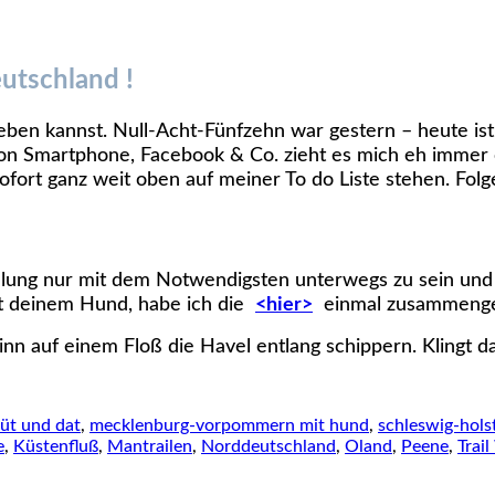
utschland !
eben kannst. Null-Acht-Fünfzehn war gestern – heute is
n Smartphone, Facebook & Co. zieht es mich eh immer 
sofort ganz weit oben auf meiner To do Liste stehen. Fo
ellung nur mit dem Notwendigsten unterwegs zu sein und s
it deinem Hund, habe ich die
<hier>
einmal zusammenge
inn auf einem Floß die Havel entlang schippern. Klingt d
üt und dat
,
mecklenburg-vorpommern mit hund
,
schleswig-hols
e
,
Küstenfluß
,
Mantrailen
,
Norddeutschland
,
Oland
,
Peene
,
Trai