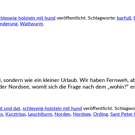
chleswig-holstein mit hund
veröffentlicht. Schlagworte:
barfuß
,
nderung
,
Wattwurm
.
l, sondern wie ein kleiner Urlaub. Wir haben Fernweh, 
der Nordsee, womit sich die Frage nach dem „wohin?“ er
t und dat
,
schleswig-holstein mit hund
veröffentlicht. Schlagwo
ks
,
Kurztripp
,
Leuchtturm
,
Norden
,
Nordsee
,
Ording
,
Sant Peter