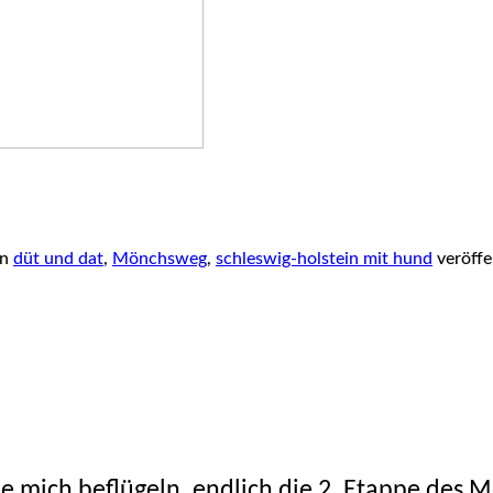
in
düt und dat
,
Mönchsweg
,
schleswig-holstein mit hund
veröffe
e mich beflügeln, endlich die 2. Etappe des 