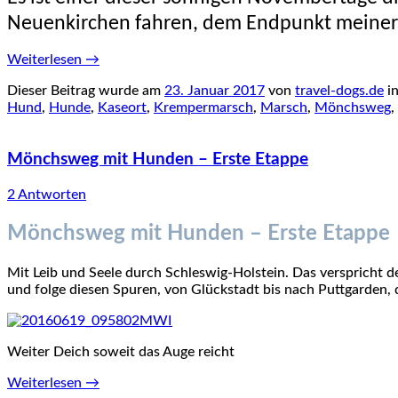
Neuenkirchen fahren, dem Endpunkt meiner
Weiterlesen
→
Dieser Beitrag wurde am
23. Januar 2017
von
travel-dogs.de
i
Hund
,
Hunde
,
Kaseort
,
Krempermarsch
,
Marsch
,
Mönchsweg
,
Mönchsweg mit Hunden – Erste Etappe
2 Antworten
Mönchsweg mit Hunden – Erste Etappe
Mit Leib und Seele durch Schleswig-Holstein. Das verspricht 
und folge diesen Spuren, von Glückstadt bis nach Puttgarden, d
Weiter Deich soweit das Auge reicht
Weiterlesen
→