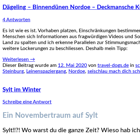
Dägeling – Binnendünen Nordoe – Deckmansche K
4 Antworten
Es ist wie es ist. Vorhaben platzen, Einschränkungen bestimme
Menschen sich Informationen aus fragwürdigen Videos und Soc
Land zu spalten und ich erkenne Parallelen zur Stimmungsmach
weitere Lockerungen zu beschliessen. Deshalb mein Tipp:
Weiterlesen
→
Dieser Beitrag wurde am
12. Mai 2020
von
travel-dogs.de
in
sc
Steinburg
,
Leinenspaziergang
,
Nordoe
,
seischlau mach dich sch
Sylt im Winter
Schreibe eine Antwort
Ein Novembertraum auf Sylt
Sylt!!?! Wo warst du die ganze Zeit? Wieso hab ic