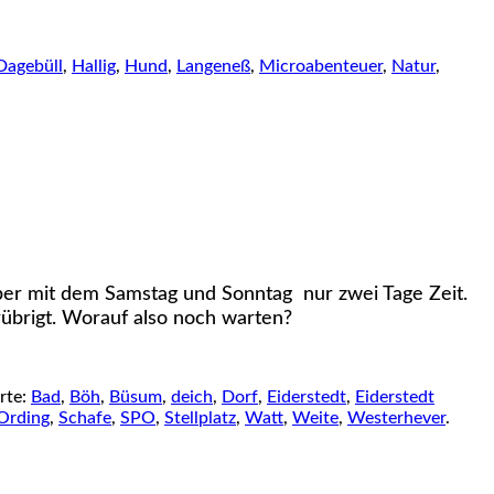
Dagebüll
,
Hallig
,
Hund
,
Langeneß
,
Microabenteuer
,
Natur
,
aber mit dem Samstag und Sonntag nur zwei Tage Zeit.
übrigt. Worauf also noch warten?
rte:
Bad
,
Böh
,
Büsum
,
deich
,
Dorf
,
Eiderstedt
,
Eiderstedt
 Ording
,
Schafe
,
SPO
,
Stellplatz
,
Watt
,
Weite
,
Westerhever
.