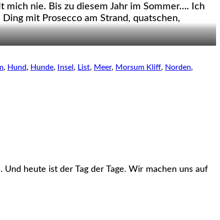
ylt mich nie. Bis zu diesem Jahr im Sommer…. Ich
Ding mit Prosecco am Strand, quatschen,
m
,
Hund
,
Hunde
,
Insel
,
List
,
Meer
,
Morsum Kliff
,
Norden
,
). Und heute ist der Tag der Tage.
Wir machen uns auf