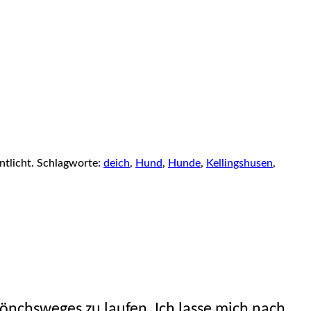
ntlicht. Schlagworte:
deich
,
Hund
,
Hunde
,
Kellingshusen
,
Mönchsweges zu laufen. Ich lasse mich nach