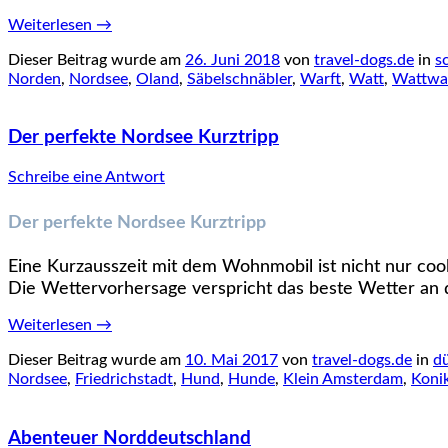
Weiterlesen
→
Dieser Beitrag wurde am
26. Juni 2018
von
travel-dogs.de
in
s
Norden
,
Nordsee
,
Oland
,
Säbelschnäbler
,
Warft
,
Watt
,
Wattwa
Der perfekte Nordsee Kurztripp
Schreibe eine Antwort
Der perfekte Nordsee Kurztripp
Eine Kurzausszeit mit dem Wohnmobil ist nicht nur coo
Die Wettervorhersage verspricht das beste Wetter an 
Weiterlesen
→
Dieser Beitrag wurde am
10. Mai 2017
von
travel-dogs.de
in
dü
Nordsee
,
Friedrichstadt
,
Hund
,
Hunde
,
Klein Amsterdam
,
Koni
Abenteuer Norddeutschland