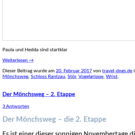
Paula und Hedda sind startklar
Weiterlesen
→
Dieser Beitrag wurde am
20. Februar 2017
von
travel-dogs.de
Mönchsweg
,
Schloss Rantzau
,
Stör
,
Vogelgrippe
,
Wrist
.
Der Mönchsweg – 2. Etappe
3 Antworten
Der Mönchsweg – die 2. Etappe
Es ist einer dieser sonnigen Novembertage di