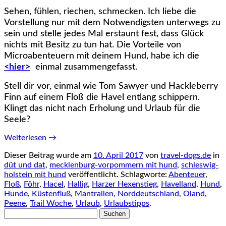
Sehen, fühlen, riechen, schmecken. Ich liebe die
Vorstellung nur mit dem Notwendigsten unterwegs zu
sein und stelle jedes Mal erstaunt fest, dass Glück
nichts mit Besitz zu tun hat. Die Vorteile von
Microabenteuern mit deinem Hund, habe ich die
<hier>
einmal zusammengefasst.
Stell dir vor, einmal wie Tom Sawyer und Hackleberry
Finn auf einem Floß die Havel entlang schippern.
Klingt das nicht nach Erholung und Urlaub für die
Seele?
Weiterlesen
→
Dieser Beitrag wurde am
10. April 2017
von
travel-dogs.de
in
düt und dat
,
mecklenburg-vorpommern mit hund
,
schleswig-
holstein mit hund
veröffentlicht. Schlagworte:
Abenteuer
,
Floß
,
Föhr
,
Hacel
,
Hallig
,
Harzer Hexenstieg
,
Havelland
,
Hund
,
Hunde
,
Küstenfluß
,
Mantrailen
,
Norddeutschland
,
Oland
,
Peene
,
Trail Woche
,
Urlaub
,
Urlaubstipps
.
Suchen
nach: