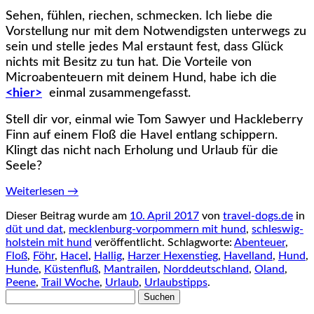
Sehen, fühlen, riechen, schmecken. Ich liebe die
Vorstellung nur mit dem Notwendigsten unterwegs zu
sein und stelle jedes Mal erstaunt fest, dass Glück
nichts mit Besitz zu tun hat. Die Vorteile von
Microabenteuern mit deinem Hund, habe ich die
<hier>
einmal zusammengefasst.
Stell dir vor, einmal wie Tom Sawyer und Hackleberry
Finn auf einem Floß die Havel entlang schippern.
Klingt das nicht nach Erholung und Urlaub für die
Seele?
Weiterlesen
→
Dieser Beitrag wurde am
10. April 2017
von
travel-dogs.de
in
düt und dat
,
mecklenburg-vorpommern mit hund
,
schleswig-
holstein mit hund
veröffentlicht. Schlagworte:
Abenteuer
,
Floß
,
Föhr
,
Hacel
,
Hallig
,
Harzer Hexenstieg
,
Havelland
,
Hund
,
Hunde
,
Küstenfluß
,
Mantrailen
,
Norddeutschland
,
Oland
,
Peene
,
Trail Woche
,
Urlaub
,
Urlaubstipps
.
Suchen
nach: