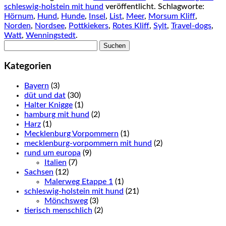
schleswig-holstein mit hund
veröffentlicht. Schlagworte:
Hörnum
,
Hund
,
Hunde
,
Insel
,
List
,
Meer
,
Morsum Kliff
,
Norden
,
Nordsee
,
Pottkiekers
,
Rotes Kliff
,
Sylt
,
Travel-dogs
,
Watt
,
Wenningstedt
.
Suchen
nach:
Kategorien
Bayern
(3)
düt und dat
(30)
Halter Knigge
(1)
hamburg mit hund
(2)
Harz
(1)
Mecklenburg Vorpommern
(1)
mecklenburg-vorpommern mit hund
(2)
rund um europa
(9)
Italien
(7)
Sachsen
(12)
Malerweg Etappe 1
(1)
schleswig-holstein mit hund
(21)
Mönchsweg
(3)
tierisch menschlich
(2)