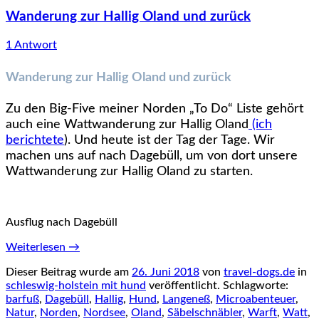
Wanderung zur Hallig Oland und zurück
1 Antwort
Wanderung zur Hallig Oland und zurück
Zu den Big-Five meiner Norden „To Do“ Liste gehört
auch eine Wattwanderung zur Hallig Oland
(ich
berichtete
). Und heute ist der Tag der Tage.
Wir
machen uns auf nach Dagebüll, um von dort unsere
Wattwanderung zur Hallig Oland zu starten.
Ausflug nach Dagebüll
Weiterlesen
→
Dieser Beitrag wurde am
26. Juni 2018
von
travel-dogs.de
in
schleswig-holstein mit hund
veröffentlicht. Schlagworte:
barfuß
,
Dagebüll
,
Hallig
,
Hund
,
Langeneß
,
Microabenteuer
,
Natur
,
Norden
,
Nordsee
,
Oland
,
Säbelschnäbler
,
Warft
,
Watt
,