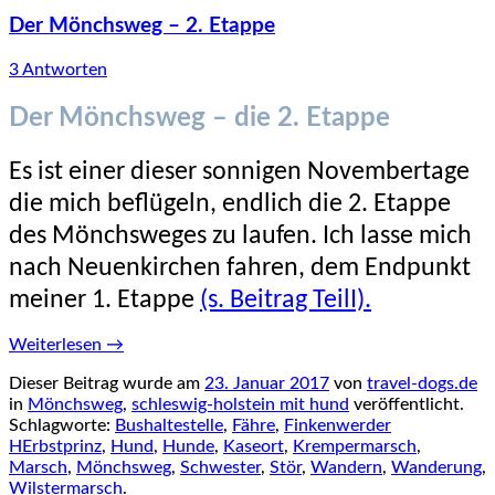
Der Mönchsweg – 2. Etappe
3 Antworten
Der Mönchsweg – die 2. Etappe
Es ist einer dieser sonnigen Novembertage
die mich beflügeln, endlich die 2. Etappe
des Mönchsweges zu laufen. Ich lasse mich
nach Neuenkirchen fahren, dem Endpunkt
meiner 1. Etappe
(s. Beitrag TeilI).
Weiterlesen
→
Dieser Beitrag wurde am
23. Januar 2017
von
travel-dogs.de
in
Mönchsweg
,
schleswig-holstein mit hund
veröffentlicht.
Schlagworte:
Bushaltestelle
,
Fähre
,
Finkenwerder
HErbstprinz
,
Hund
,
Hunde
,
Kaseort
,
Krempermarsch
,
Marsch
,
Mönchsweg
,
Schwester
,
Stör
,
Wandern
,
Wanderung
,
Wilstermarsch
.