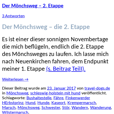
Der Mönchsweg – 2. Etappe
3 Antworten
Der Mönchsweg – die 2. Etappe
Es ist einer dieser sonnigen Novembertage
die mich beflügeln, endlich die 2. Etappe
des Mönchsweges zu laufen. Ich lasse mich
nach Neuenkirchen fahren, dem Endpunkt
meiner 1. Etappe
(s. Beitrag TeilI).
Weiterlesen
→
Dieser Beitrag wurde am
23. Januar 2017
von
travel-dogs.de
in
Mönchsweg
,
schleswig-holstein mit hund
veröffentlicht.
Schlagworte:
Bushaltestelle
,
Fähre
,
Finkenwerder
HErbstprinz
,
Hund
,
Hunde
,
Kaseort
,
Krempermarsch
,
Marsch
,
Mönchsweg
,
Schwester
,
Stör
,
Wandern
,
Wanderung
,
Wilstermarsch
.