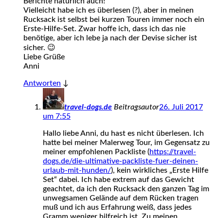
Berichte natürlich auch!
Vielleicht habe ich es überlesen (?), aber in meinen
Rucksack ist selbst bei kurzen Touren immer noch ein
Erste-Hilfe-Set. Zwar hoffe ich, dass ich das nie
benötige, aber ich lebe ja nach der Devise sicher ist
sicher. 😉
Liebe Grüße
Anni
Antworten
↓
travel-dogs.de
Beitragsautor
26. Juli 2017
um 7:55
Hallo liebe Anni, du hast es nicht überlesen. Ich
hatte bei meiner Malerweg Tour, im Gegensatz zu
meiner empfohlenen Packliste (
https://travel-
dogs.de/die-ultimative-packliste-fuer-deinen-
urlaub-mit-hunden/
), kein wirkliches „Erste Hilfe
Set“ dabei. Ich habe extrem auf das Gewicht
geachtet, da ich den Rucksack den ganzen Tag im
unwegsamen Gelände auf dem Rücken tragen
muß und ich aus Erfahrung weiß, dass jedes
Gramm weniger hilfreich ist. Zu meinen