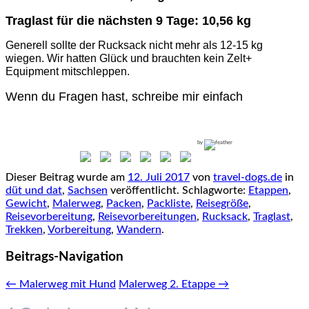
Traglast für die nächsten 9 Tage: 10,56 kg
Generell sollte der Rucksack nicht mehr als 12-15 kg
wiegen. Wir hatten Glück und brauchten kein Zelt+
Equipment mitschleppen.
Wenn du Fragen hast, schreibe mir einfach
by
Dieser Beitrag wurde am
12. Juli 2017
von
travel-dogs.de
in
düt und dat
,
Sachsen
veröffentlicht. Schlagworte:
Etappen
,
Gewicht
,
Malerweg
,
Packen
,
Packliste
,
Reisegröße
,
Reisevorbereitung
,
Reisevorbereitungen
,
Rucksack
,
Traglast
,
Trekken
,
Vorbereitung
,
Wandern
.
Beitrags-Navigation
←
Malerweg mit Hund
Malerweg 2. Etappe
→