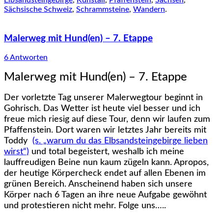
Elbsandsteingebirge
,
Kuhstall
,
Pfaffenstein
,
Sachsen
,
Sächsische Schweiz
,
Schrammsteine
,
Wandern
.
Malerweg mit Hund(en) – 7. Etappe
6 Antworten
Malerweg mit Hund(en) – 7. Etappe
Der vorletzte Tag unserer Malerwegtour beginnt in
Gohrisch. Das Wetter ist heute viel besser und ich
freue mich riesig auf diese Tour, denn wir laufen zum
Pfaffenstein. Dort waren wir letztes Jahr bereits mit
Toddy
(s. „warum du das Elbsandsteingebirge lieben
wirst“)
und total begeistert, weshalb ich meine
lauffreudigen Beine nun kaum zügeln kann. Apropos,
der heutige Körpercheck endet auf allen Ebenen im
grünen Bereich. Anscheinend haben sich unsere
Körper nach 6 Tagen an ihre neue Aufgabe gewöhnt
und protestieren nicht mehr. Folge uns…..