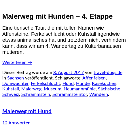
Malerweg mit Hunden – 4. Etappe
Eine tierische Tour, die mit tollen Namen wie
Affensteine, Ferkelschlucht oder Kuhstall irgendwie
etwas animalisches hat und trotzdem nicht verhindern
kann, dass wir am 4. Wandertag zu Kulturbanausen
mutieren.
Weiterlesen
→
Dieser Beitrag wurde am
8. August 2017
von
travel-dogs.de
in
Sachsen
veröffentlicht. Schlagworte:
Affenfelsen
,
Domwächter
,
Ferkelschlucht
,
Hund
,
Hunde
,
Käsekuchen
,
Kuhstall
,
Malerweg
,
Museum
,
Neumannmühle
,
Sächsische
Schweiz
,
Schrammstein
,
Schrammsteintor
,
Wandern
.
Malerweg mit Hund
12 Antworten