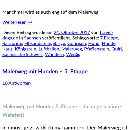
Manchmal wird es auch eng auf dem Malerweg
Weiterlesen
→
Dieser Beitrag wurde am
24. Oktober 2017
von
travel-
dogs.de
in
Sachsen
veröffentlicht. Schlagworte:
7.Etappe
,
Barabrine
,
Elbsandsteingebirge
,
Gohrisch
,
Hund
,
Hunde
,
Kauz
,
Königstein
,
Luftballon
,
Malerweg
,
Pfaffenstein
,
Quirl
,
Sächsische Schweiz
,
Wandern
,
Weißig
.
Malerweg mit Hunden – 5. Etappe
10 Antworten
Malerweg mit Hunden 5. Etappe – die ungeschönte
Wahrheit
Ich muss jetzt wirklich mal jammern. Der Malerweg ist