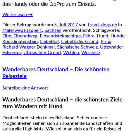
das Handy oder die GoPro zum Einsatz.
Weiterlesen
→
Dieser Beitrag wurde am
5. Juli 2017
von
travel-dogs.de
in
Malerweg Etappe 1
,
Sachsen
veröffentlicht. Schlagworte:
Elbe
,
Elberadweg
,
Elbsandsteingebirge
,
Fähre
,
Hund
,
Hunde
,
Koordinatenstein
,
Liebethal
,
Liebethaler Grund
,
Pirna
,
Richard Wagner Denkmal
,
Sächsische Schweiz
,
Uttewalder
Felsentor
,
Uttewalder Grund
,
Wehlen
,
Wesenitz
.
Wanderbares Deutschland – Die schönsten
Reiseziele
Schreibe eine Antwort
Wanderbares Deutschland – die schönsten Ziele
zum Wandern mit Hund
Deutschland ist ein tolles Reiseland. Schier endlose
Möglichkeiten reihen sich an spannende Landschaften und
kulturelle Highlights. Wie soll man sich da für ein Reiseziel