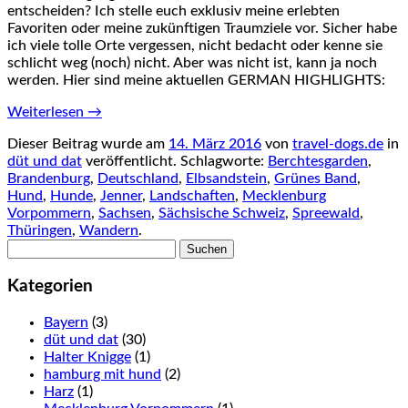
entscheiden? Ich stelle euch exklusiv meine erlebten
Favoriten oder meine zukünftigen Traumziele vor. Sicher habe
ich viele tolle Orte vergessen, nicht bedacht oder kenne sie
schlicht weg (noch) nicht. Aber was nicht ist, kann ja noch
werden. Hier sind meine aktuellen GERMAN HIGHLIGHTS:
Weiterlesen
→
Dieser Beitrag wurde am
14. März 2016
von
travel-dogs.de
in
düt und dat
veröffentlicht. Schlagworte:
Berchtesgarden
,
Brandenburg
,
Deutschland
,
Elbsandstein
,
Grünes Band
,
Hund
,
Hunde
,
Jenner
,
Landschaften
,
Mecklenburg
Vorpommern
,
Sachsen
,
Sächsische Schweiz
,
Spreewald
,
Thüringen
,
Wandern
.
Suchen
nach:
Kategorien
Bayern
(3)
düt und dat
(30)
Halter Knigge
(1)
hamburg mit hund
(2)
Harz
(1)