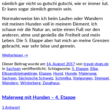
nämlich gar nicht so gutschi gutschi, wie er immer tut.
Er kann sogar ziemlich gemein sein.
Normalerweise bin ich beim Laufen oder Wandern
mit meinen Hunden voll in meinem Element. Ich
schaue mir die Natur an, setze einen Fuß vor den
anderen, atme und genieße die Freiheit und mein
Leben. Die 5. Etappe aber hat mich an meine Grenzen
gebracht, war sehr böse und gemein.
Weiterlesen
→
Dieser Beitrag wurde am
14. August 2017
von
travel-dogs.de
in
Sachsen
veröffentlicht. Schlagworte:
5. Etappe
,
Elbe
,
Elbsandsteingebirge
,
Etappe
,
Hund
,
Hunde
,
Malerweg
,
Sachsen
,
Sächsische Schweiz
,
Schmilka
,
Steigungen
,
Stempel
,
Wandern
,
Winterberg
,
Zeughaus
.
Malerweg mit Hunden – 4. Etappe
1 Antwort