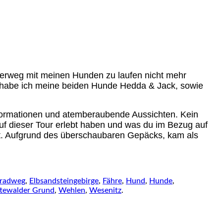
lerweg mit meinen Hunden zu laufen nicht mehr
ck habe ich meine beiden Hunde Hedda & Jack, sowie
sformationen und atemberaubende Aussichten. Kein
auf dieser Tour erlebt haben und was du im Bezug auf
ifft. Aufgrund des überschaubaren Gepäcks, kam als
eradweg
,
Elbsandsteingebirge
,
Fähre
,
Hund
,
Hunde
,
tewalder Grund
,
Wehlen
,
Wesenitz
.