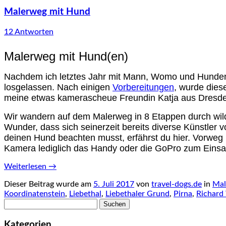
Malerweg mit Hund
12 Antworten
Malerweg mit Hund(en)
Nachdem ich letztes Jahr mit Mann, Womo und Hunde
losgelassen. Nach einigen
Vorbereitungen
, wurde dies
meine etwas kamerascheue Freundin Katja aus Dresd
Wir wandern auf dem Malerweg in 8 Etappen durch wil
Wunder, dass sich seinerzeit bereits diverse Künstler 
deinen Hund beachten musst, erfährst du hier. Vorweg 
Kamera lediglich das Handy oder die GoPro zum Einsa
Weiterlesen
→
Dieser Beitrag wurde am
5. Juli 2017
von
travel-dogs.de
in
Mal
Koordinatenstein
,
Liebethal
,
Liebethaler Grund
,
Pirna
,
Richard
Suchen
nach:
Kategorien