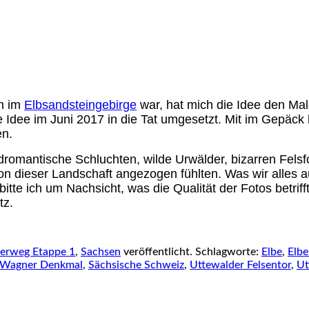
n im
Elbsandsteingebirge
war, hat mich die Idee den Ma
e Idee im Juni 2017 in die Tat umgesetzt. Mit im Gepä
en.
dromantische Schluchten, wilde Urwälder, bizarren Fel
von dieser Landschaft angezogen fühlten. Was wir alles 
bitte ich um Nachsicht, was die Qualität der Fotos betr
tz.
erweg Etappe 1
,
Sachsen
veröffentlicht. Schlagworte:
Elbe
,
Elb
 Wagner Denkmal
,
Sächsische Schweiz
,
Uttewalder Felsentor
,
Ut