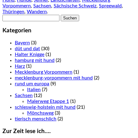
Hund
,
Hunde
,
Jenner
,
Landschaften
,
Mecklenburg
Vorpommern
,
Sachsen
,
Sächsische Schweiz
,
Spreewald
,
Thüringen
,
Wandern
.
Suchen
nach:
Kategorien
Bayern
(3)
düt und dat
(30)
Halter Knigge
(1)
hamburg mit hund
(2)
Harz
(1)
Mecklenburg Vorpommern
(1)
mecklenburg-vorpommern mit hund
(2)
rund um europa
(9)
Italien
(7)
Sachsen
(12)
Malerweg Etappe 1
(1)
schleswig-holstein mit hund
(21)
Mönchsweg
(3)
tierisch menschlich
(2)
Zur Zeit lese ich….