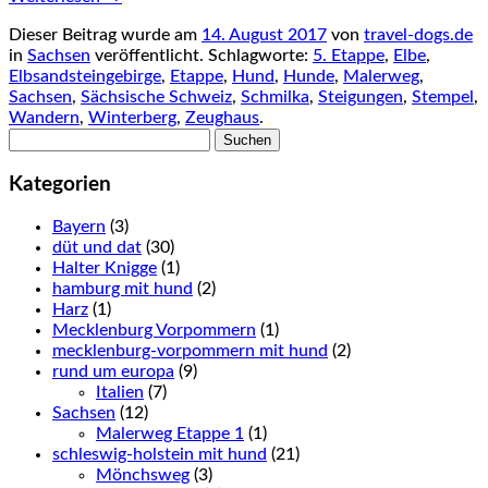
Dieser Beitrag wurde am
14. August 2017
von
travel-dogs.de
in
Sachsen
veröffentlicht. Schlagworte:
5. Etappe
,
Elbe
,
Elbsandsteingebirge
,
Etappe
,
Hund
,
Hunde
,
Malerweg
,
Sachsen
,
Sächsische Schweiz
,
Schmilka
,
Steigungen
,
Stempel
,
Wandern
,
Winterberg
,
Zeughaus
.
Suchen
nach:
Kategorien
Bayern
(3)
düt und dat
(30)
Halter Knigge
(1)
hamburg mit hund
(2)
Harz
(1)
Mecklenburg Vorpommern
(1)
mecklenburg-vorpommern mit hund
(2)
rund um europa
(9)
Italien
(7)
Sachsen
(12)
Malerweg Etappe 1
(1)
schleswig-holstein mit hund
(21)
Mönchsweg
(3)