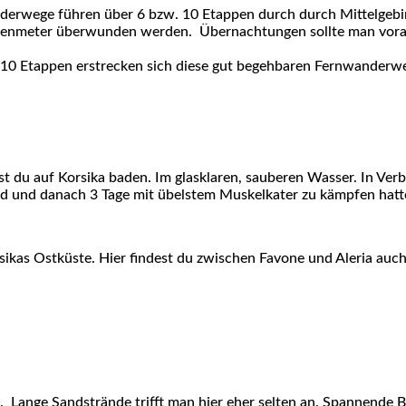
erwege führen über 6 bzw. 10 Etappen durch durch Mittelgebirg
nmeter überwunden werden. Übernachtungen sollte man vorab b
10 Etappen erstrecken sich diese gut begehbaren Fernwanderwe
st du auf Korsika baden. Im glasklaren, sauberen Wasser. In Ve
ind und danach 3 Tage mit übelstem Muskelkater zu kämpfen hatt
orsikas Ostküste. Hier findest du zwischen Favone und Aleria a
ste. Lange Sandstrände trifft man hier eher selten an. Spannen