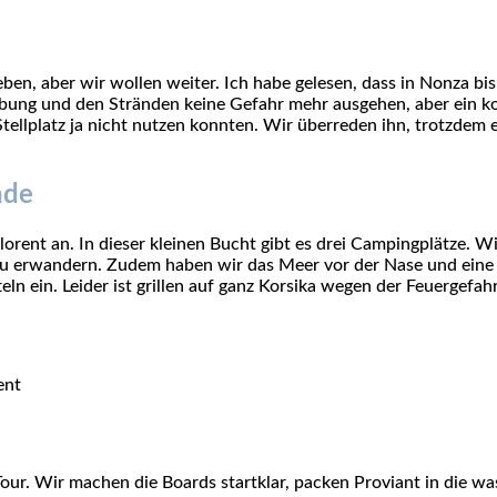
ben, aber wir wollen weiter. Ich habe gelesen, dass in Nonza bi
bung und den Stränden keine Gefahr mehr ausgehen, aber ein kom
en Stellplatz ja nicht nutzen konnten. Wir überreden ihn, trotzde
nde
orent an. In dieser kleinen Bucht gibt es drei Campingplätze. W
 zu erwandern. Zudem haben wir das Meer vor der Nase und eine S
ln ein. Leider ist grillen auf ganz Korsika wegen der Feuergefa
ent
ur. Wir machen die Boards startklar, packen Proviant in die wa