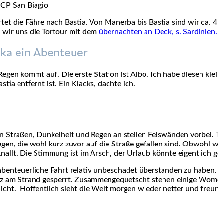
 CP San Biagio
rtet die Fähre nach Bastia. Von Manerba bis Bastia sind wir ca.
en wir uns die Tortour mit dem
übernachten an Deck, s. Sardinien.
ika ein Abenteuer
d Regen kommt auf. Die erste Station ist Albo. Ich habe diesen k
ia entfernt ist. Ein Klacks, dachte ich.
Straßen, Dunkelheit und Regen an steilen Felswänden vorbei. T
egen, die wohl kurz zuvor auf die Straße gefallen sind. Obwohl w
llt. Die Stimmung ist im Arsch, der Urlaub könnte eigentlich 
 abenteuerliche Fahrt relativ unbeschadet überstanden zu habe
latz am Strand gesperrt. Zusammengequetscht stehen einige Wom
icht. Hoffentlich sieht die Welt morgen wieder netter und freu