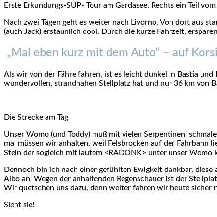
Erste Erkundungs-SUP- Tour am Gardasee. Rechts ein Teil vom
Nach zwei Tagen geht es weiter nach Livorno. Von dort aus sta
(auch Jack) erstaunlich cool. Durch die kurze Fahrzeit, erspar
„Mal eben kurz mit dem Auto“ – auf Kors
Als wir von der Fähre fahren, ist es leicht dunkel in Bastia un
wundervollen, strandnahen Stellplatz hat und nur 36 km von Bast
Die Strecke am Tag
Unser Womo (und Toddy) muß mit vielen Serpentinen, schmalen 
mal müssen wir anhalten, weil Felsbrocken auf der Fahrbahn li
Stein der sogleich mit lautem <RADONK> unter unser Womo kna
Dennoch bin ich nach einer gefühlten Ewigkeit dankbar, diese
Albo an. Wegen der anhaltenden Regenschauer ist der Stellp
Wir quetschen uns dazu, denn weiter fahren wir heute sicher n
Sieht sie!