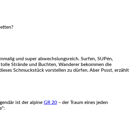
etten?
 einmalig und super abwechslungsreich. Surfen, SUPén,
n tolle Strände und Buchten, Wanderer bekommen die
ieses Schmuckstück vorstellen zu dürfen. Aber Pssst, erzählt
endär ist der alpine
GR 20
– der Traum eines jeden
e“: