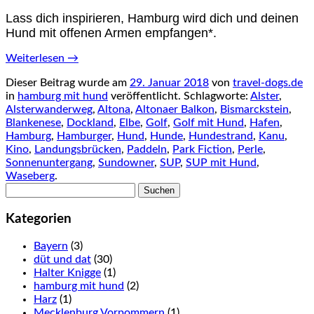
Lass dich inspirieren, Hamburg wird dich und deinen
Hund mit offenen Armen empfangen*.
Weiterlesen
→
Dieser Beitrag wurde am
29. Januar 2018
von
travel-dogs.de
in
hamburg mit hund
veröffentlicht. Schlagworte:
Alster
,
Alsterwanderweg
,
Altona
,
Altonaer Balkon
,
Bismarckstein
,
Blankenese
,
Dockland
,
Elbe
,
Golf
,
Golf mit Hund
,
Hafen
,
Hamburg
,
Hamburger
,
Hund
,
Hunde
,
Hundestrand
,
Kanu
,
Kino
,
Landungsbrücken
,
Paddeln
,
Park Fiction
,
Perle
,
Sonnenuntergang
,
Sundowner
,
SUP
,
SUP mit Hund
,
Waseberg
.
Suchen
nach:
Kategorien
Bayern
(3)
düt und dat
(30)
Halter Knigge
(1)
hamburg mit hund
(2)
Harz
(1)
Mecklenburg Vorpommern
(1)