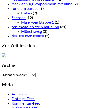
mecklenburg-vorpommern mit hund
(2)
rund um europa
(9)
Italien
(7)
Sachsen
(12)
Malerweg Etappe 1
(1)
schleswig-holstein mit hund
(21)
Mönchsweg
(3)
tierisch menschlich
(2)
Zur Zeit lese ich….
Archiv
Archiv
Meta
Anmelden
Eintrags-Feed
Kommentar-Feed
WordPress.org