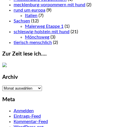
mecklenburg-vorpommern mit hund
(2)
rund um europa
(9)
Italien
(7)
Sachsen
(12)
Malerweg Etappe 1
(1)
schleswig-holstein mit hund
(21)
Mönchsweg
(3)
tierisch menschlich
(2)
Zur Zeit lese ich….
Archiv
Archiv
Meta
Anmelden
Eintrags-Feed
Kommentar-Feed
WordPress.org