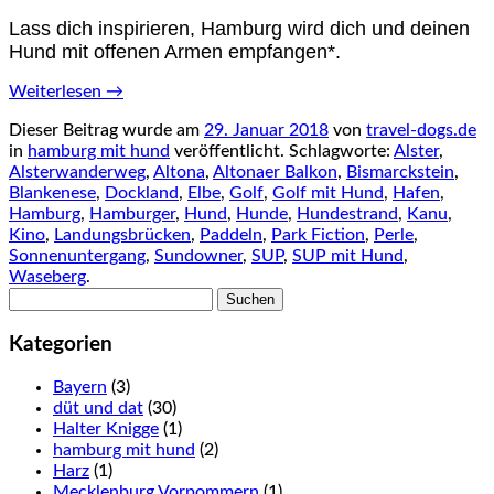
Lass dich inspirieren, Hamburg wird dich und deinen
Hund mit offenen Armen empfangen*.
Weiterlesen
→
Dieser Beitrag wurde am
29. Januar 2018
von
travel-dogs.de
in
hamburg mit hund
veröffentlicht. Schlagworte:
Alster
,
Alsterwanderweg
,
Altona
,
Altonaer Balkon
,
Bismarckstein
,
Blankenese
,
Dockland
,
Elbe
,
Golf
,
Golf mit Hund
,
Hafen
,
Hamburg
,
Hamburger
,
Hund
,
Hunde
,
Hundestrand
,
Kanu
,
Kino
,
Landungsbrücken
,
Paddeln
,
Park Fiction
,
Perle
,
Sonnenuntergang
,
Sundowner
,
SUP
,
SUP mit Hund
,
Waseberg
.
Suchen
nach:
Kategorien
Bayern
(3)
düt und dat
(30)
Halter Knigge
(1)
hamburg mit hund
(2)
Harz
(1)
Mecklenburg Vorpommern
(1)