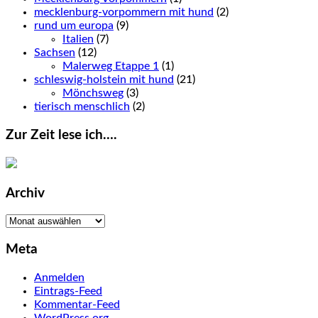
mecklenburg-vorpommern mit hund
(2)
rund um europa
(9)
Italien
(7)
Sachsen
(12)
Malerweg Etappe 1
(1)
schleswig-holstein mit hund
(21)
Mönchsweg
(3)
tierisch menschlich
(2)
Zur Zeit lese ich….
Archiv
Archiv
Meta
Anmelden
Eintrags-Feed
Kommentar-Feed
WordPress.org