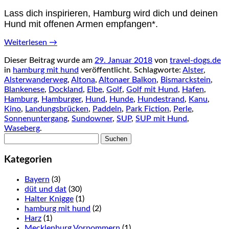
Lass dich inspirieren, Hamburg wird dich und deinen
Hund mit offenen Armen empfangen*.
Weiterlesen
→
Dieser Beitrag wurde am
29. Januar 2018
von
travel-dogs.de
in
hamburg mit hund
veröffentlicht. Schlagworte:
Alster
,
Alsterwanderweg
,
Altona
,
Altonaer Balkon
,
Bismarckstein
,
Blankenese
,
Dockland
,
Elbe
,
Golf
,
Golf mit Hund
,
Hafen
,
Hamburg
,
Hamburger
,
Hund
,
Hunde
,
Hundestrand
,
Kanu
,
Kino
,
Landungsbrücken
,
Paddeln
,
Park Fiction
,
Perle
,
Sonnenuntergang
,
Sundowner
,
SUP
,
SUP mit Hund
,
Waseberg
.
Suchen
nach:
Kategorien
Bayern
(3)
düt und dat
(30)
Halter Knigge
(1)
hamburg mit hund
(2)
Harz
(1)
Mecklenburg Vorpommern
(1)