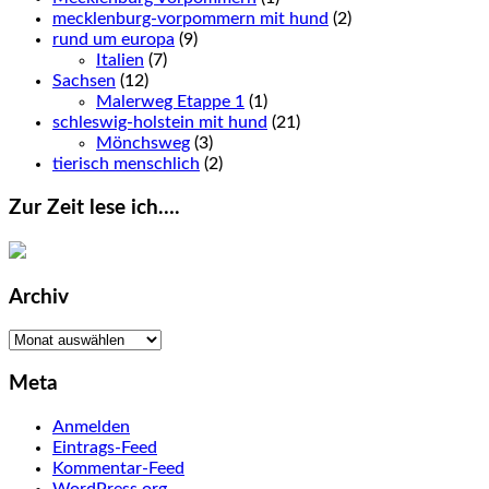
mecklenburg-vorpommern mit hund
(2)
rund um europa
(9)
Italien
(7)
Sachsen
(12)
Malerweg Etappe 1
(1)
schleswig-holstein mit hund
(21)
Mönchsweg
(3)
tierisch menschlich
(2)
Zur Zeit lese ich….
Archiv
Archiv
Meta
Anmelden
Eintrags-Feed
Kommentar-Feed
WordPress.org