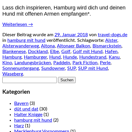
Lass dich inspirieren, Hamburg wird dich und deinen
Hund mit offenen Armen empfangen*.
Weiterlesen
→
Dieser Beitrag wurde am
29. Januar 2018
von
travel-dogs.de
in
hamburg mit hund
veröffentlicht. Schlagworte:
Alster
,
Alsterwanderweg
,
Altona
,
Altonaer Balkon
,
Bismarckstein
,
Blankenese
,
Dockland
,
Elbe
,
Golf
,
Golf mit Hund
,
Hafen
,
Hamburg
,
Hamburger
,
Hund
,
Hunde
,
Hundestrand
,
Kanu
,
Kino
,
Landungsbrücken
,
Paddeln
,
Park Fiction
,
Perle
,
Sonnenuntergang
,
Sundowner
,
SUP
,
SUP mit Hund
,
Waseberg
.
Suchen
nach:
Kategorien
Bayern
(3)
düt und dat
(30)
Halter Knigge
(1)
hamburg mit hund
(2)
Harz
(1)
Mecklenburg Vorpommern
(1)