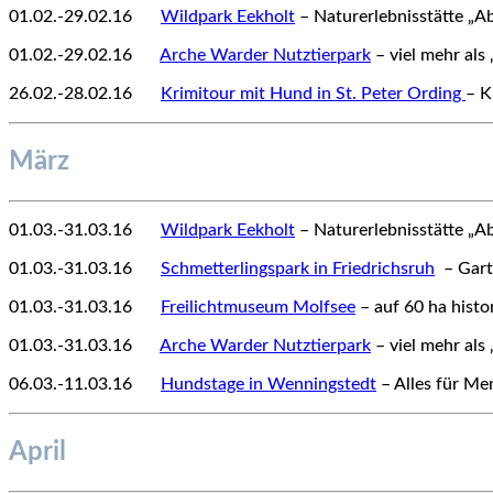
01.02.-29.02.16
12
Wildpark Eekholt
– Naturerlebnisstätte „A
01.02.-29.02.16
12
Arche Warder Nutztierpark
– viel mehr als 
26.02.-28.02.16
12
Krimitour mit Hund in St. Peter Ording
– K
März
01.03.-31.03.16
12
Wildpark Eekholt
– Naturerlebnisstätte „A
01.03.-31.03.16
12
Schmetterlingspark in Friedrichsruh
– Gart
01.03.-31.03.16
12
Freilichtmuseum Molfsee
– auf 60 ha hist
01.03.-31.03.16
12
Arche Warder Nutztierpark
– viel mehr als 
06.03.-11.03.16
12
Hundstage in Wenningstedt
– Alles für M
April