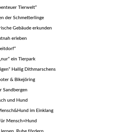
benteuer Tierwelt“
n der Schmetterlinge
orische Gebäude erkunden
utnah erleben
eitdorf“
„nur“ ein Tierpark
zigen“ Hallig Dithmarschens
ter & Bikejöring
r Sandbergen
nsch und Hund
ensch&Hund im Einklang
 für Mensch+Hund
lernen, Ruhe fördern
1