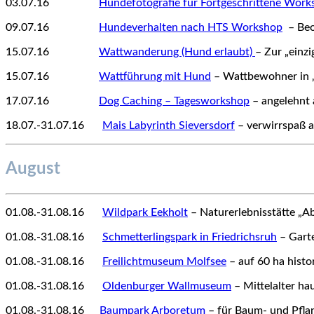
03.07.16
1212345
Hundefotografie für Fortgeschrittene Wor
09.07.16
1212345
Hundeverhalten nach HTS Workshop
– Beo
15.07.16
1212345
Wattwanderung (Hund erlaubt)
– Zur „einz
15.07.16
1212345
Wattführung mit Hund
– Wattbewohner in 
17.07.16
1212345
Dog Caching – Tagesworkshop
– angelehnt
18.07.-31.07.16
12
Mais Labyrinth Sieversdorf
– verwirrspaß a
August
01.08.-31.08.16
12
Wildpark Eekholt
– Naturerlebnisstätte „A
01.08.-31.08.16
12
Schmetterlingspark in Friedrichsruh
– Garte
01.08.-31.08.16
12
Freilichtmuseum Molfsee
– auf 60 ha hist
01.08.-31.08.16
12
Oldenburger Wallmuseum
– Mittelalter ha
01.08.-31.08.16
12
Baumpark Arboretum
– für Baum- und Pfla