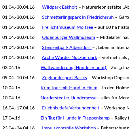
01.04.-30.04.16
12
Wildpark Eekholt
– Naturerlebnisstätte „A
01.04.-30.04.16
12
Schmetterlingspark in Friedrichsruh
– Garte
01.04.-30.04.16
12
Freilichtmuseum Molfsee
– auf 60 ha hist
01.04.-30.04.16
12
Oldenburger Wallmuseum
– Mittelalter ha
01.04.-30.04.16
12
Steinzeitpark Albersdorf
– „Leben im Steinz
01.04.-30.04.16
12
Arche Warder Nutztierpark
– viel mehr als 
03.04.16
1212345
Wattwanderung (Hunde erlaubt)
– Zur „ein
09.04.-10.04.16
12
Zughundesport Basics
– Workshop Dogscoo
10.04.16
1212345
K
rimitour mit Hund in Holm
– in den Holme
10.04.16
1212345
Norderstedter Hundemesse
– alles für Me
16.04.-17.04.16
12
Erlebnis tiefe Verbundenheit
– Workshop M
17.04.16
1212345
Ein Tag für Hunde in Trappenkamp
– Ralley
23.04.-24.04.16
12
Impulskontrolle Workshop
– Beherrschung 