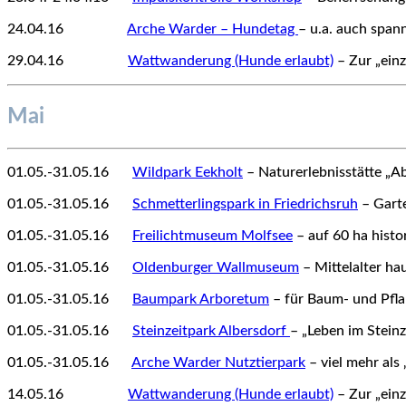
24.04.16
1212345
Arche Warder – Hundetag
– u.a. auch spa
29.04.16
1212345
Wattwanderung (Hunde erlaubt)
– Zur „einz
Mai
01.05.-31.05.16
12
Wildpark Eekholt
– Naturerlebnisstätte „A
01.05.-31.05.16
12
Schmetterlingspark in Friedrichsruh
– Garte
01.05.-31.05.16
12
Freilichtmuseum Molfsee
– auf 60 ha hist
01.05.-31.05.16
12
Oldenburger Wallmuseum
– Mittelalter ha
01.05.-31.05.16
12
Baumpark Arboretum
– für Baum- und Pfl
01.05.-31.05.16
12
Steinzeitpark Albersdorf
– „Leben im Steinz
01.05.-31.05.16
12
Arche Warder Nutztierpark
– viel mehr als 
14.05.16
1212345
Wattwanderung (Hunde erlaubt)
– Zur „einz