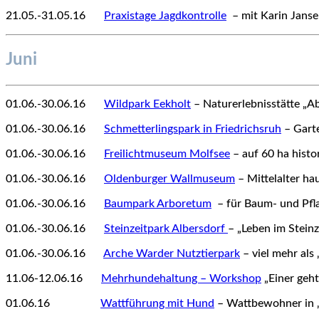
21.05.-31.05.16
12
Praxistage Jagdkontrolle
– mit Karin Janse
Juni
01.06.-30.06.16
12
Wildpark Eekholt
– Naturerlebnisstätte „A
01.06.-30.06.16
12
Schmetterlingspark in Friedrichsruh
– Garte
01.06.-30.06.16
12
Freilichtmuseum Molfsee
– auf 60 ha hist
01.06.-30.06.16
12
Oldenburger Wallmuseum
– Mittelalter ha
01.06.-30.06.16
12
Baumpark Arboretum
– für Baum- und Pfl
01.06.-30.06.16
12
Steinzeitpark Albersdorf
– „Leben im Steinz
01.06.-30.06.16
12
Arche Warder Nutztierpark
– viel mehr als 
11.06-12.06.16
12
Mehrhundehaltung – Workshop
„Einer geht
01.06.16
1212345
Wattführung mit Hund
– Wattbewohner in 