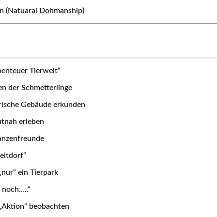
n (Natuaral Dohmanship)
benteuer Tierwelt“
n der Schmetterlinge
orische Gebäude erkunden
utnah erleben
1
anzenfreunde
eitdorf“
„nur“ ein Tierpark
 noch…..“
„Aktion“ beobachten