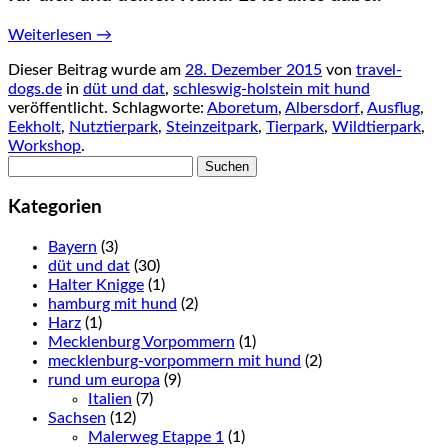
Weiterlesen
→
Dieser Beitrag wurde am
28. Dezember 2015
von
travel-
dogs.de
in
düt und dat
,
schleswig-holstein mit hund
veröffentlicht. Schlagworte:
Aboretum
,
Albersdorf
,
Ausflug
,
Eekholt
,
Nutztierpark
,
Steinzeitpark
,
Tierpark
,
Wildtierpark
,
Workshop
.
Suchen
nach:
Kategorien
Bayern
(3)
düt und dat
(30)
Halter Knigge
(1)
hamburg mit hund
(2)
Harz
(1)
Mecklenburg Vorpommern
(1)
mecklenburg-vorpommern mit hund
(2)
rund um europa
(9)
Italien
(7)
Sachsen
(12)
Malerweg Etappe 1
(1)