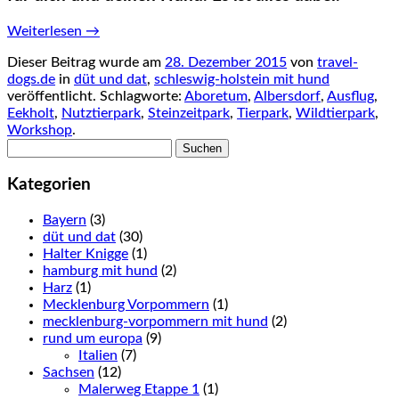
Weiterlesen
→
Dieser Beitrag wurde am
28. Dezember 2015
von
travel-
dogs.de
in
düt und dat
,
schleswig-holstein mit hund
veröffentlicht. Schlagworte:
Aboretum
,
Albersdorf
,
Ausflug
,
Eekholt
,
Nutztierpark
,
Steinzeitpark
,
Tierpark
,
Wildtierpark
,
Workshop
.
Suchen
nach:
Kategorien
Bayern
(3)
düt und dat
(30)
Halter Knigge
(1)
hamburg mit hund
(2)
Harz
(1)
Mecklenburg Vorpommern
(1)
mecklenburg-vorpommern mit hund
(2)
rund um europa
(9)
Italien
(7)
Sachsen
(12)
Malerweg Etappe 1
(1)