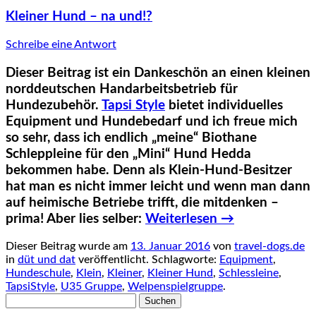
Kleiner Hund – na und!?
Schreibe eine Antwort
Dieser Beitrag ist ein Dankeschön an einen kleinen
norddeutschen Handarbeitsbetrieb für
Hundezubehör.
Tapsi Style
bietet individuelles
Equipment und Hundebedarf und ich freue mich
so sehr, dass ich endlich „meine“ Biothane
Schleppleine für den „Mini“ Hund Hedda
bekommen habe. Denn als Klein-Hund-Besitzer
hat man es nicht immer leicht und wenn man dann
auf heimische Betriebe trifft, die mitdenken –
prima! Aber lies selber:
Weiterlesen
→
Dieser Beitrag wurde am
13. Januar 2016
von
travel-dogs.de
in
düt und dat
veröffentlicht. Schlagworte:
Equipment
,
Hundeschule
,
Klein
,
Kleiner
,
Kleiner Hund
,
Schlessleine
,
TapsiStyle
,
U35 Gruppe
,
Welpenspielgruppe
.
Suchen
nach: