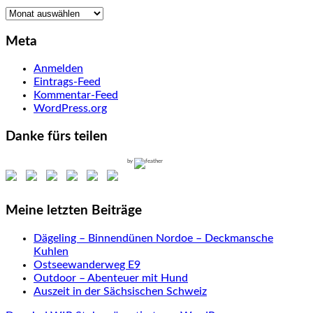
Archiv
Meta
Anmelden
Eintrags-Feed
Kommentar-Feed
WordPress.org
Danke fürs teilen
by
Meine letzten Beiträge
Dägeling – Binnendünen Nordoe – Deckmansche
Kuhlen
Ostseewanderweg E9
Outdoor – Abenteuer mit Hund
Auszeit in der Sächsischen Schweiz