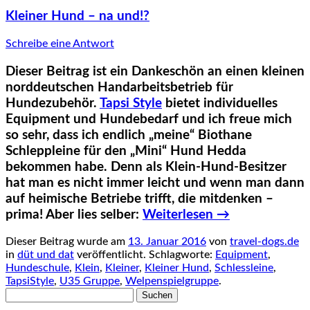
Kleiner Hund – na und!?
Schreibe eine Antwort
Dieser Beitrag ist ein Dankeschön an einen kleinen
norddeutschen Handarbeitsbetrieb für
Hundezubehör.
Tapsi Style
bietet individuelles
Equipment und Hundebedarf und ich freue mich
so sehr, dass ich endlich „meine“ Biothane
Schleppleine für den „Mini“ Hund Hedda
bekommen habe. Denn als Klein-Hund-Besitzer
hat man es nicht immer leicht und wenn man dann
auf heimische Betriebe trifft, die mitdenken –
prima! Aber lies selber:
Weiterlesen
→
Dieser Beitrag wurde am
13. Januar 2016
von
travel-dogs.de
in
düt und dat
veröffentlicht. Schlagworte:
Equipment
,
Hundeschule
,
Klein
,
Kleiner
,
Kleiner Hund
,
Schlessleine
,
TapsiStyle
,
U35 Gruppe
,
Welpenspielgruppe
.
Suchen
nach: