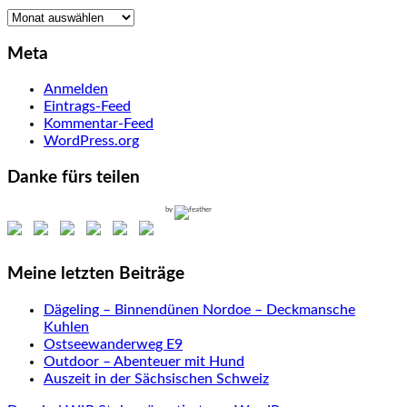
Archiv
Meta
Anmelden
Eintrags-Feed
Kommentar-Feed
WordPress.org
Danke fürs teilen
by
Meine letzten Beiträge
Dägeling – Binnendünen Nordoe – Deckmansche
Kuhlen
Ostseewanderweg E9
Outdoor – Abenteuer mit Hund
Auszeit in der Sächsischen Schweiz