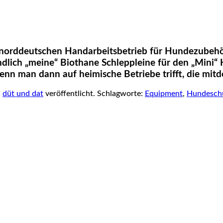
en norddeutschen Handarbeitsbetrieb für Hundezubeh
endlich „meine“ Biothane Schleppleine für den „Min
nn man dann auf heimische Betriebe trifft, die mitde
n
düt und dat
veröffentlicht. Schlagworte:
Equipment
,
Hundesch