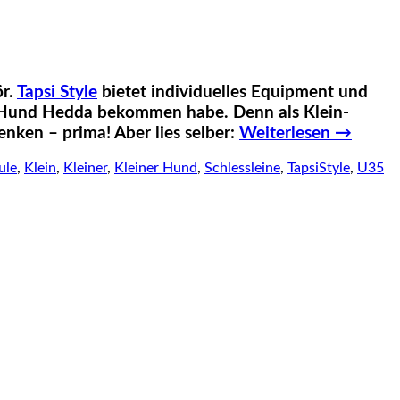
ör.
Tapsi Style
bietet individuelles Equipment und
i“ Hund Hedda bekommen habe. Denn als Klein-
nken – prima! Aber lies selber:
Weiterlesen
→
ule
,
Klein
,
Kleiner
,
Kleiner Hund
,
Schlessleine
,
TapsiStyle
,
U35