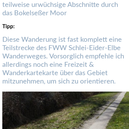
teilweise urwüchsige Abschnitte durch
das Bokelseßer Moor
Tipp:
Diese Wanderung ist fast komplett eine
Teilstrecke des FWW Schlei-Eider-Elbe
Wanderweges. Vorsorglich empfehle ich
allerdings noch eine Freizeit &
Wanderkartekarte über das Gebiet
mitzunehmen, um sich zu orientieren.