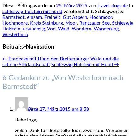
Dieser Beitrag wurde am
25. März 2015
von
travel-dogs.de
in
schleswig-holstein mit hund
veröffentlicht. Schlagworte:
Barmstedt
,
einsam
,
Freiheit
,
Gut Aspern
,
Hochmoor
,
Hochmoore
,
Kreis Steinburg
,
Moor
,
Rantzauer See
,
Schleswig
Holstein
,
urwüchsig
,
Von
,
Wald
,
Wandern
,
Wanderung
,
Westerhorn
.
Beitrags-Navigation
←
Entdecke mit Hund den Breitenburger Wald und die
schöne Störlandschaft
Schleswig Holstein mit Hund
→
6 Gedanken zu „
Von Westerhorn nach
Barmstedt
“
Birte
27. März 2015 um 8:58
Liebe Inga,
vielen Dank für diese tolle Tour! Zwei- und Vierbeiner