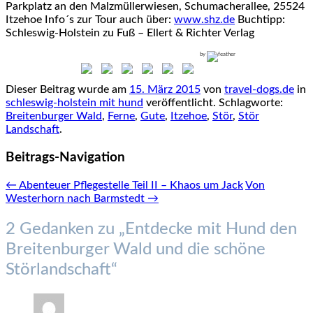
Parkplatz an den Malzmüllerwiesen, Schumacherallee, 25524
Itzehoe Info´s zur Tour auch über:
www.shz.de
Buchtipp:
Schleswig-Holstein zu Fuß – Ellert & Richter Verlag
by
Dieser Beitrag wurde am
15. März 2015
von
travel-dogs.de
in
schleswig-holstein mit hund
veröffentlicht. Schlagworte:
Breitenburger Wald
,
Ferne
,
Gute
,
Itzehoe
,
Stör
,
Stör
Landschaft
.
Beitrags-Navigation
←
Abenteuer Pflegestelle Teil II – Khaos um Jack
Von
Westerhorn nach Barmstedt
→
2 Gedanken zu „
Entdecke mit Hund den
Breitenburger Wald und die schöne
Störlandschaft
“