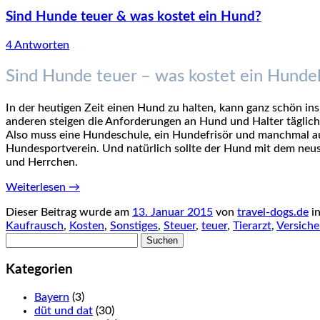
Sind Hunde teuer & was kostet ein Hund?
4 Antworten
Sind Hunde teuer – was kostet ein Hunde
In der heutigen Zeit einen Hund zu halten, kann ganz schön in
anderen steigen die Anforderungen an Hund und Halter täglich. 
Also muss eine Hundeschule, ein Hundefrisör und manchmal au
Hundesportverein. Und natürlich sollte der Hund mit dem neus
und Herrchen.
Weiterlesen
→
Dieser Beitrag wurde am
13. Januar 2015
von
travel-dogs.de
i
Kaufrausch
,
Kosten
,
Sonstiges
,
Steuer
,
teuer
,
Tierarzt
,
Versich
Suchen
nach:
Kategorien
Bayern
(3)
düt und dat
(30)