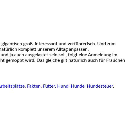
 gigantisch groß, interessant und verführerisch. Und zum
 natürlich komplett unserem Alltag anpassen.
d ja auch ausgelastet sein soll, folgt eine Anmeldung im
t gemoppt wird. Das gleiche gilt natürlich auch für Frauchen
rbeitsplätze
,
Fakten
,
Futter
,
Hund
,
Hunde
,
Hundesteuer
,