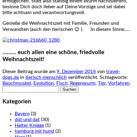
ermöglichen. Statt also ständig einem Wurm nachzueifern,
besinne Dich doch lieber auf Deine Vorzüge und sei dabei
bitte achtsam und verantwortungsvoll.
Genieße die Weihnachtszeit mit Familie, Freunden und
Verwandten (auch den tierischen 😉 ). In diesem Sinne…..
……… euch allen eine schöne, friedvolle
Weihnachtszeit!
Dieser Beitrag wurde am
9. Dezember 2014
von
travel-
dogs.de
in
tierisch menschlich
veröffentlicht. Schlagworte:
Bauchmuskel
,
Evolution
,
Fisch
,
Regenwurm
,
Tier
,
Vorfahren
.
Suchen
nach:
Kategorien
Bayern
(3)
düt und dat
(30)
Halter Knigge
(1)
hamburg mit hund
(2)
Harz
(1)