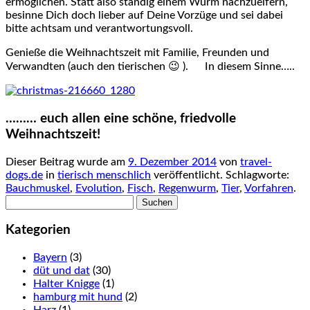
ermöglichen. Statt also ständig einem Wurm nachzueifern,
besinne Dich doch lieber auf Deine Vorzüge und sei dabei
bitte achtsam und verantwortungsvoll.
Genieße die Weihnachtszeit mit Familie, Freunden und
Verwandten (auch den tierischen 😉 ). In diesem Sinne…..
……… euch allen eine schöne, friedvolle
Weihnachtszeit!
Dieser Beitrag wurde am
9. Dezember 2014
von
travel-
dogs.de
in
tierisch menschlich
veröffentlicht. Schlagworte:
Bauchmuskel
,
Evolution
,
Fisch
,
Regenwurm
,
Tier
,
Vorfahren
.
Suchen
nach:
Kategorien
Bayern
(3)
düt und dat
(30)
Halter Knigge
(1)
hamburg mit hund
(2)
Harz
(1)