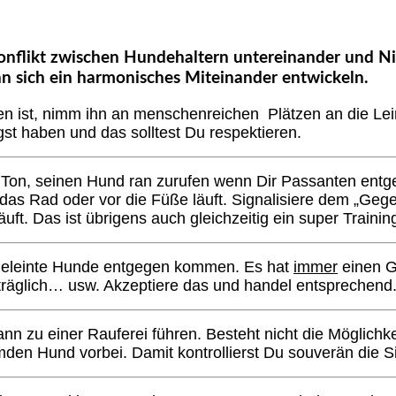
skonflikt zwischen Hundehaltern untereinander und N
nn sich ein harmonisches Miteinander entwickeln.
 ist, nimm ihn an menschenreichen Plätzen an die Leine
t haben und das solltest Du respektieren.
on, seinen Hund ran zurufen wenn Dir Passanten entgeg
 das Rad oder vor die Füße läuft. Signalisiere dem „Geg
äuft. Das ist übrigens auch gleichzeitig ein super Train
angeleinte Hunde entgegen kommen. Es hat
immer
einen Gr
nverträglich… usw. Akzeptiere das und handel entsprechend
n zu einer Rauferei führen. Besteht nicht die Möglichke
en Hund vorbei. Damit kontrollierst Du souverän die Si