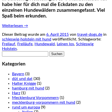
habe hier für dich mal die Eckdaten zu den
einzelnen Hundewäldern zusammengefasst. Viel
Spaß beim erkunden.
Weiterlesen
→
Dieser Beitrag wurde am
6. April 2015
von
travel-dogs.de
in
schleswig-holstein mit hund
veröffentlicht. Schlagworte:
Freilauf
,
Freiläufe
,
Hundewald
,
Leinen los
,
Schleswig
Holstein
.
Suchen
nach:
Kategorien
Bayern
(3)
düt und dat
(30)
Halter Knigge
(1)
hamburg mit hund
(2)
Harz
(1)
Mecklenburg Vorpommern
(1)
mecklenburg-vorpommern mit hund
(2)
rund um europa
(9)
Italien
(7)