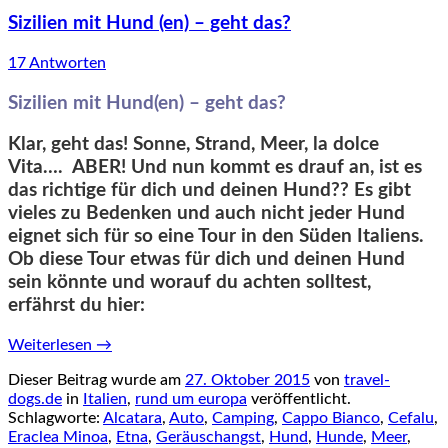
Sizilien mit Hund (en) – geht das?
17 Antworten
Sizilien mit Hund(en) – geht das?
Klar, geht das! Sonne, Strand, Meer, la dolce
Vita…. ABER! Und nun kommt es drauf an, ist es
das richtige für dich und deinen Hund?? Es gibt
vieles zu Bedenken und auch nicht jeder Hund
eignet sich für so eine Tour in den Süden Italiens.
Ob diese Tour etwas für dich und deinen Hund
sein könnte und worauf du achten solltest,
erfährst du hier:
Weiterlesen
→
Dieser Beitrag wurde am
27. Oktober 2015
von
travel-
dogs.de
in
Italien
,
rund um europa
veröffentlicht.
Schlagworte:
Alcatara
,
Auto
,
Camping
,
Cappo Bianco
,
Cefalu
,
Eraclea Minoa
,
Etna
,
Geräuschangst
,
Hund
,
Hunde
,
Meer
,