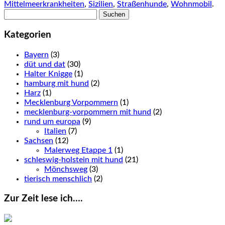
Mittelmeerkrankheiten
,
Sizilien
,
Straßenhunde
,
Wohnmobil
.
Suchen
nach:
Kategorien
Bayern
(3)
düt und dat
(30)
Halter Knigge
(1)
hamburg mit hund
(2)
Harz
(1)
Mecklenburg Vorpommern
(1)
mecklenburg-vorpommern mit hund
(2)
rund um europa
(9)
Italien
(7)
Sachsen
(12)
Malerweg Etappe 1
(1)
schleswig-holstein mit hund
(21)
Mönchsweg
(3)
tierisch menschlich
(2)
Zur Zeit lese ich….