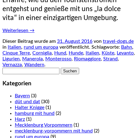
Erfahre, wie du den Touristenströmen
entgehst und genieße mit uns „la dolce
vita“ in einer einzigartigen Umgebung.
Weiterlesen
→
Dieser Beitrag wurde am
31. August 2016
von
travel-dogs.de
in
Italien
,
rund um europa
veröffentlicht. Schlagworte:
Bahn
,
Cinque Terre
,
Corniglia
,
Hund
,
Hunde
,
Italien
,
Küste
,
Levanto
,
Ligurien
,
Manerola
,
Monterosso
,
Riomaggiore
,
Strand
,
Vernazza
,
Wandern
.
Suchen
nach:
Kategorien
Bayern
(3)
düt und dat
(30)
Halter Knigge
(1)
hamburg mit hund
(2)
Harz
(1)
Mecklenburg Vorpommern
(1)
mecklenburg-vorpommern mit hund
(2)
rund um europa
(9)