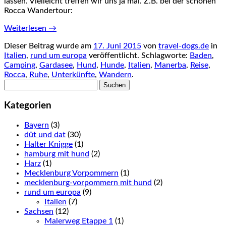
lassen. Vielleicht treffen wir uns ja mal. Z.B. bei der schönen
Rocca Wandertour:
Weiterlesen
→
Dieser Beitrag wurde am
17. Juni 2015
von
travel-dogs.de
in
Italien
,
rund um europa
veröffentlicht. Schlagworte:
Baden
,
Camping
,
Gardasee
,
Hund
,
Hunde
,
Italien
,
Manerba
,
Reise
,
Rocca
,
Ruhe
,
Unterkünfte
,
Wandern
.
Suchen
nach:
Kategorien
Bayern
(3)
düt und dat
(30)
Halter Knigge
(1)
hamburg mit hund
(2)
Harz
(1)
Mecklenburg Vorpommern
(1)
mecklenburg-vorpommern mit hund
(2)
rund um europa
(9)
Italien
(7)
Sachsen
(12)
Malerweg Etappe 1
(1)