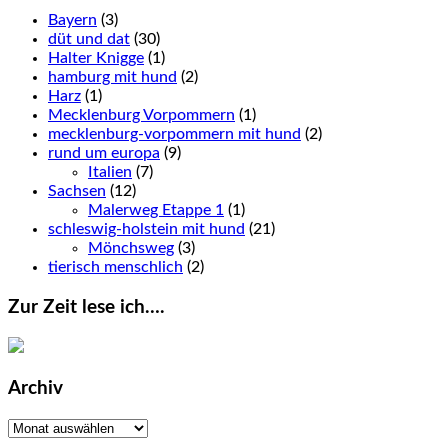
Bayern
(3)
düt und dat
(30)
Halter Knigge
(1)
hamburg mit hund
(2)
Harz
(1)
Mecklenburg Vorpommern
(1)
mecklenburg-vorpommern mit hund
(2)
rund um europa
(9)
Italien
(7)
Sachsen
(12)
Malerweg Etappe 1
(1)
schleswig-holstein mit hund
(21)
Mönchsweg
(3)
tierisch menschlich
(2)
Zur Zeit lese ich….
Archiv
Archiv