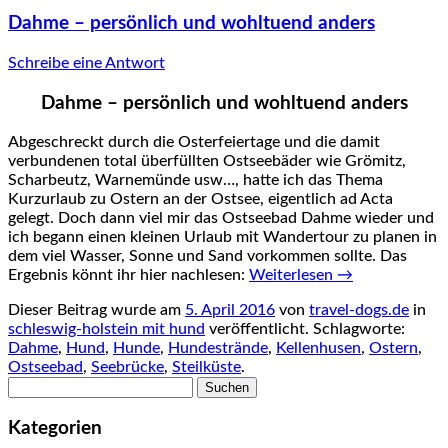
Dahme – persönlich und wohltuend anders
Schreibe eine Antwort
Dahme – persönlich und wohltuend anders
Abgeschreckt durch die Osterfeiertage und die damit
verbundenen total überfüllten Ostseebäder wie Grömitz,
Scharbeutz, Warnemünde usw…, hatte ich das Thema
Kurzurlaub zu Ostern an der Ostsee, eigentlich ad Acta
gelegt. Doch dann viel mir das Ostseebad Dahme wieder und
ich begann einen kleinen Urlaub mit Wandertour zu planen in
dem viel Wasser, Sonne und Sand vorkommen sollte. Das
Ergebnis könnt ihr hier nachlesen:
Weiterlesen
→
Dieser Beitrag wurde am
5. April 2016
von
travel-dogs.de
in
schleswig-holstein mit hund
veröffentlicht. Schlagworte:
Dahme
,
Hund
,
Hunde
,
Hundestrände
,
Kellenhusen
,
Ostern
,
Ostseebad
,
Seebrücke
,
Steilküste
.
Suchen
nach:
Kategorien