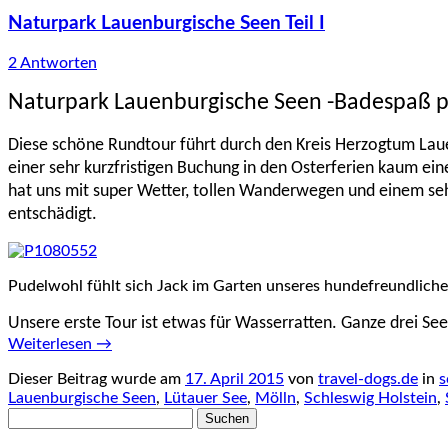
Naturpark Lauenburgische Seen Teil I
2 Antworten
Naturpark Lauenburgische Seen -Badespaß 
Diese schöne Rundtour führt durch den Kreis Herzogtum Laue
einer sehr kurzfristigen Buchung in den Osterferien kaum ei
hat uns mit super Wetter, tollen Wanderwegen und einem seh
entschädigt.
Pudelwohl fühlt sich Jack im Garten unseres hundefreundlich
Unsere erste Tour ist etwas für Wasserratten. Ganze drei S
Weiterlesen
→
Dieser Beitrag wurde am
17. April 2015
von
travel-dogs.de
in
s
Lauenburgische Seen
,
Lütauer See
,
Mölln
,
Schleswig Holstein
,
Suchen
nach: