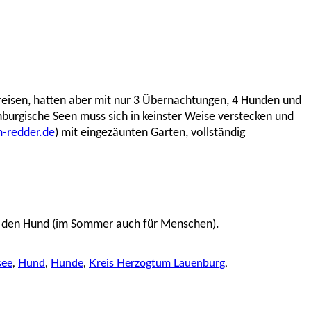
reisen, hatten aber mit nur 3 Übernachtungen, 4 Hunden und
nburgische Seen muss sich in keinster Weise verstecken und
-redder.de
) mit eingezäunten Garten, vollständig
ür den Hund (im Sommer auch für Menschen).
see
,
Hund
,
Hunde
,
Kreis Herzogtum Lauenburg
,