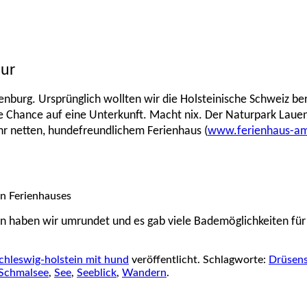
pur
nburg. Ursprünglich wollten wir die Holsteinische Schweiz be
ne Chance auf eine Unterkunft. Macht nix. Der Naturpark Laue
r netten, hundefreundlichem Ferienhaus (
www.ferienhaus-am
en Ferienhauses
een haben wir umrundet und es gab viele Bademöglichkeiten f
chleswig-holstein mit hund
veröffentlicht. Schlagworte:
Drüsen
Schmalsee
,
See
,
Seeblick
,
Wandern
.