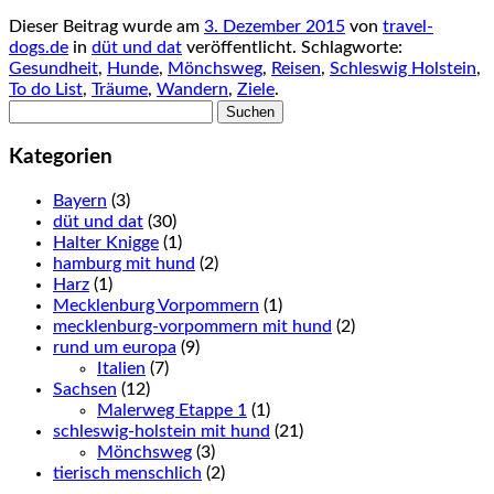
Dieser Beitrag wurde am
3. Dezember 2015
von
travel-
dogs.de
in
düt und dat
veröffentlicht. Schlagworte:
Gesundheit
,
Hunde
,
Mönchsweg
,
Reisen
,
Schleswig Holstein
,
To do List
,
Träume
,
Wandern
,
Ziele
.
Suchen
nach:
Kategorien
Bayern
(3)
düt und dat
(30)
Halter Knigge
(1)
hamburg mit hund
(2)
Harz
(1)
Mecklenburg Vorpommern
(1)
mecklenburg-vorpommern mit hund
(2)
rund um europa
(9)
Italien
(7)
Sachsen
(12)
Malerweg Etappe 1
(1)
schleswig-holstein mit hund
(21)
Mönchsweg
(3)
tierisch menschlich
(2)