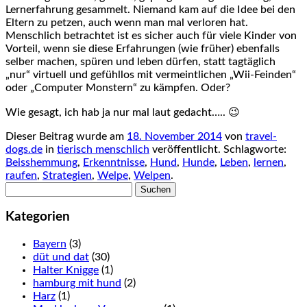
Lernerfahrung gesammelt. Niemand kam auf die Idee bei den
Eltern zu petzen, auch wenn man mal verloren hat.
Menschlich betrachtet ist es sicher auch für viele Kinder von
Vorteil, wenn sie diese Erfahrungen (wie früher) ebenfalls
selber machen, spüren und leben dürfen, statt tagtäglich
„nur“ virtuell und gefühllos mit vermeintlichen „Wii-Feinden“
oder „Computer Monstern“ zu kämpfen. Oder?
Wie gesagt, ich hab ja nur mal laut gedacht….. 😉
Dieser Beitrag wurde am
18. November 2014
von
travel-
dogs.de
in
tierisch menschlich
veröffentlicht. Schlagworte:
Beisshemmung
,
Erkenntnisse
,
Hund
,
Hunde
,
Leben
,
lernen
,
raufen
,
Strategien
,
Welpe
,
Welpen
.
Suchen
nach:
Kategorien
Bayern
(3)
düt und dat
(30)
Halter Knigge
(1)
hamburg mit hund
(2)
Harz
(1)