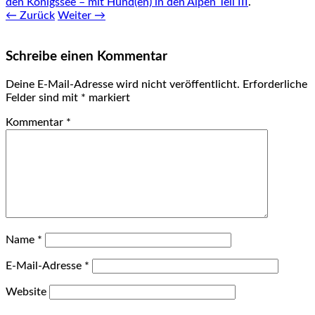
den Königssee – mit Hund(en) in den Alpen Teil III
.
← Zurück
Weiter →
Schreibe einen Kommentar
Deine E-Mail-Adresse wird nicht veröffentlicht.
Erforderliche
Felder sind mit
*
markiert
Kommentar
*
Name
*
E-Mail-Adresse
*
Website