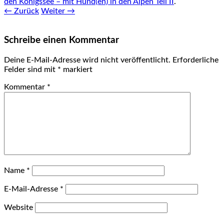
den Königssee – mit Hund(en) in den Alpen Teil II
.
← Zurück
Weiter →
Schreibe einen Kommentar
Deine E-Mail-Adresse wird nicht veröffentlicht.
Erforderliche
Felder sind mit
*
markiert
Kommentar
*
Name
*
E-Mail-Adresse
*
Website