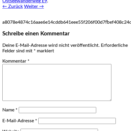
Ostseewanderweg E9
.
← Zurück
Weiter →
a8078e4874c16aae6e14cddb641eee55f206f00d7fbef408c24d
Schreibe einen Kommentar
Deine E-Mail-Adresse wird nicht veröffentlicht.
Erforderliche
Felder sind mit
*
markiert
Kommentar
*
Name
*
E-Mail-Adresse
*