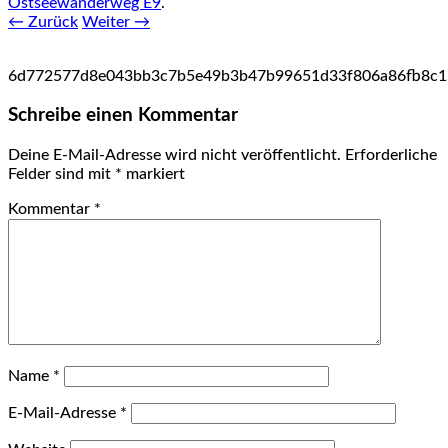
Ostseewanderweg E9
.
← Zurück
Weiter →
6d772577d8e043bb3c7b5e49b3b47b99651d33f806a86fb8c1
Schreibe einen Kommentar
Deine E-Mail-Adresse wird nicht veröffentlicht.
Erforderliche
Felder sind mit
*
markiert
Kommentar
*
Name
*
E-Mail-Adresse
*