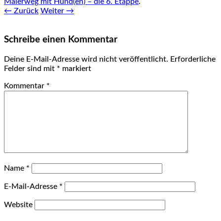
Malerweg mit Hund(en) – die 6. Etappe
.
← Zurück
Weiter →
Schreibe einen Kommentar
Deine E-Mail-Adresse wird nicht veröffentlicht.
Erforderliche
Felder sind mit
*
markiert
Kommentar
*
Name
*
E-Mail-Adresse
*
Website