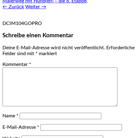
Malerweg mit Hund(en) – die 6. Etappe
.
← Zurück
Weiter →
DCIM104GOPRO
Schreibe einen Kommentar
Deine E-Mail-Adresse wird nicht veröffentlicht.
Erforderliche
Felder sind mit
*
markiert
Kommentar
*
Name
*
E-Mail-Adresse
*