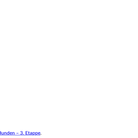
unden – 3. Etappe
.