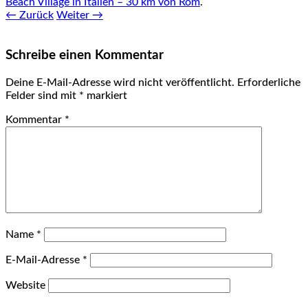
Beach Village in Italien – 30 km von Rom
.
← Zurück
Weiter →
Schreibe einen Kommentar
Deine E-Mail-Adresse wird nicht veröffentlicht.
Erforderliche
Felder sind mit
*
markiert
Kommentar
*
Name
*
E-Mail-Adresse
*
Website