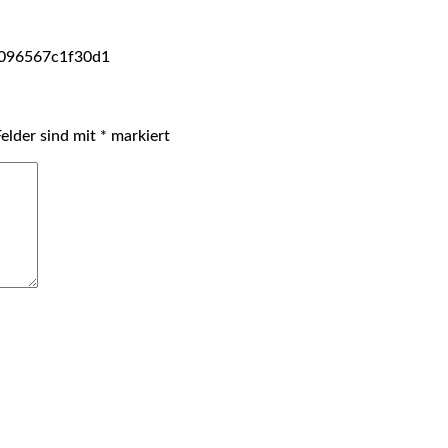
096567c1f30d1
Felder sind mit
*
markiert