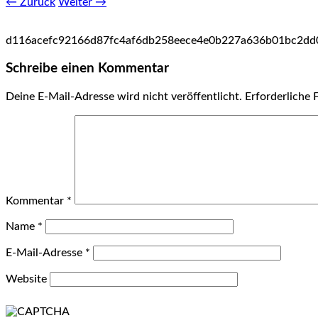
← Zurück
Weiter →
d116acefc92166d87fc4af6db258eece4e0b227a636b01bc2dd
Schreibe einen Kommentar
Deine E-Mail-Adresse wird nicht veröffentlicht.
Erforderliche 
Kommentar
*
Name
*
E-Mail-Adresse
*
Website